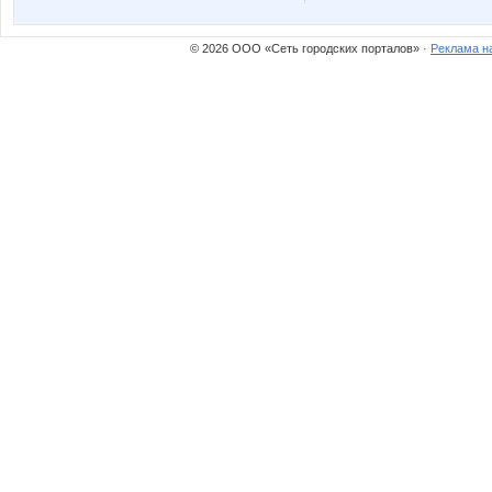
confessa*
cornflou
© 2026 ООО «Сеть городских порталов» ·
Реклама н
marikona
milaha
ole4ka_86
sindikr
диверсантка!
кате
Аквамарин2
Аллесгу