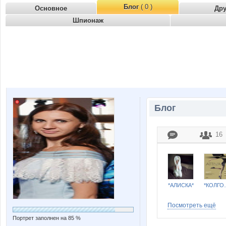
Блог
( 0 )
Основное
Др
Шпионаж
Блог
16
*АЛИСКА*
*КОЛГО
Посмотреть ещё
Портрет заполнен на 85 %