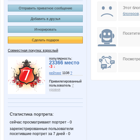
Carolink@
Choly
Этот блог
Отправить приватное сообщение
блогеров
.
Добавить в друзья
Игнорировать
Glafiraa
J.Beaut
Посетит
Сделать подарок
Совместная покупка: взрослый
MamaNT
Mansuri
популярность:
Посмотре
23366 место
-3 ↓
рейтинг
1108
?
Привилегированный
пользователь
7
Olushka)
PRE$
уровня
Статистика портрета:
Very blond
VsegdaV
сейчас просматривают портрет - 0
зарегистрированные пользователи
посетившие портрет за 7 дней - 0